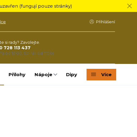
zavřen (fungují pouze stránky)
íce
Přihlášení
te si rady? Zavolejte.
0 728 113 437
Pá od 16:00, So-Ne od 11:00)
Přílohy
Nápoje
Dipy
Více