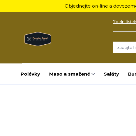
Objednejte on-line a dovezeme
Jídelní líste
Polévky
Maso a smažené
Saláty
Bu