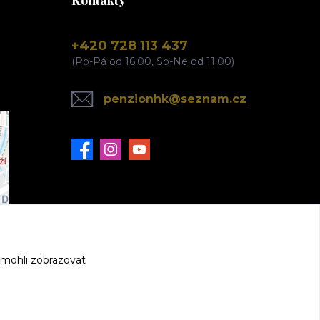
Kontakty
+420 728 113 437
(Po-Pá od 16:00, So-Ne od 11:00)
penzionhk@seznam.cz
 mohli zobrazovat