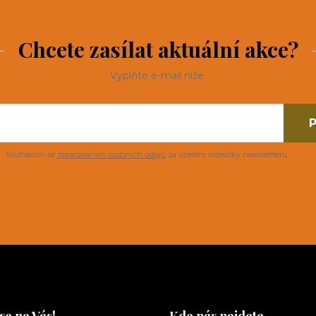
Chcete zasílat aktuální akce?
Vyplňte e-mail níže.
P
Souhlasím se
zpracováním osobních údajů
za účelem rozesílky newsletteru.