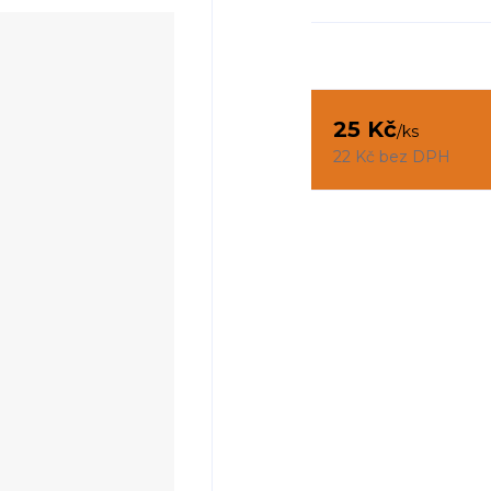
25 Kč
/
ks
22 Kč
bez DPH