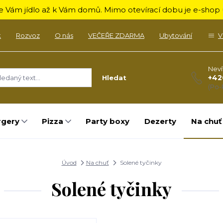
 Vám jídlo až k Vám domů. Mimo otevírací dobu je e-shop u
k
Rozvoz
O nás
VEČEŘE ZDARMA
Ubytování
V
Neví
+42
Hledat
(Po-
rgery
Pizza
Party boxy
Dezerty
Na chuť
Úvod
Na chuť
Solené tyčinky
Solené tyčinky