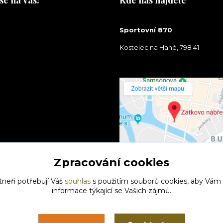
se na Vás!
Kde nás najdete
na Vás!
Sportovní 870
Kostelec na Hané, 798 41
Zpracování cookies
tneři potřebují Váš
souhlas
s použitím souborů cookies, aby Vám
informace týkající se Vašich zájmů.