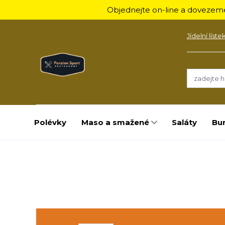
Objednejte on-line a dovezeme
Jídelní líste
Polévky
Maso a smažené
Saláty
Bu