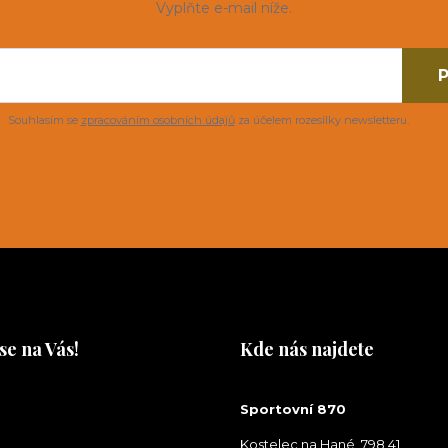
Vyplňte e-mail níže.
P
Souhlasím se
zpracováním osobních údajů
za účelem rozesílky newsletteru.
se na Vás!
Kde nás najdete
na Vás!
Sportovní 870
Kostelec na Hané, 798 41