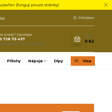
zavřen (fungují pouze stránky)
íce
Přihlášení
te si rady? Zavolejte.
0
ks
0 728 113 437
0 Kč
Pá od 16:00, So-Ne od 11:00)
Přílohy
Nápoje
Dipy
Více