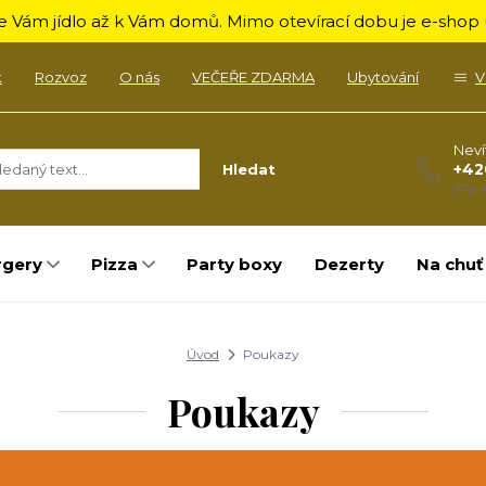
 Vám jídlo až k Vám domů. Mimo otevírací dobu je e-shop u
k
Rozvoz
O nás
VEČEŘE ZDARMA
Ubytování
V
Neví
+42
Hledat
(Po-
rgery
Pizza
Party boxy
Dezerty
Na chuť
Úvod
Poukazy
Poukazy