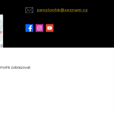
penzionhk@seznam.cz
 mohli zobrazovat