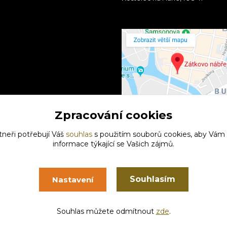
Zpracování cookies
tneři potřebují Váš
souhlas
s použitím souborů cookies, aby Vám
informace týkající se Vašich zájmů.
Souhlasím
Nastavení
Vytvořeno na
Eshop-rychle.cz
Souhlas můžete odmítnout
zde
.