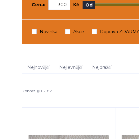
Cena:
Kč
Od
Novinka
Akce
Doprava ZDARM
Nejnovější
Nejlevnější
Nejdražší
Zobrazuji 1-2 z 2