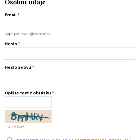
Osobní údaje
Email
*
Např. petrnovak@seznam.cz
Heslo
*
Heslo znovu
*
Opište text z obrázku
*
jiný obrázek
Přeji si odebírat novinky e-mailem dle
podmínek zpracování osobních údajů
.