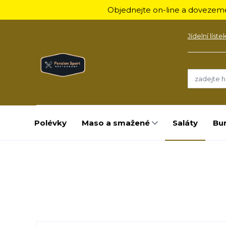
Objednejte on-line a dovezeme
Jídelní líste
Polévky
Maso a smažené
Saláty
Bu