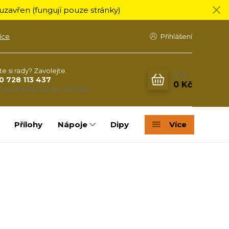
zavřen (fungují pouze stránky)
íce
Přihlášení
te si rady? Zavolejte.
0
ks
0 728 113 437
0 Kč
Pá od 16:00, So-Ne od 11:00)
Přílohy
Nápoje
Dipy
Více