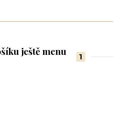
ošíku ještě menu
1