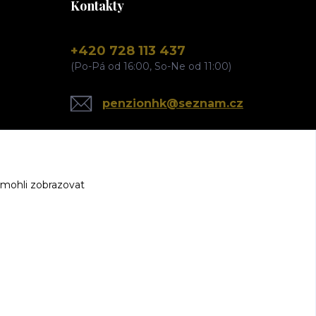
Kontakty
+420 728 113 437
(Po-Pá od 16:00, So-Ne od 11:00)
penzionhk@seznam.cz
 mohli zobrazovat