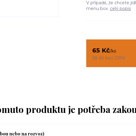
V případě, že chcete jí
menu box.
celý popis
65 Kč
/
ks
58 Kč
bez DPH
omuto produktu je potřeba zakou
ebou nebo na rozvoz)