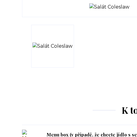
K t
Menu box (v případě, že chcete jídlo s s