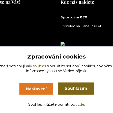
se na Vás!
Kde nás najdete
na Vás!
Sportovní 870
Kostelec na Hané, 798 41
Zpracování cookies
tneři potřebují Váš
souhlas
s použitím souborů cookies, aby Vám
informace týkající se Vašich zájmů.
Souhlasím
Nastavení
Vytvořeno na
Eshop-rychle.cz
Souhlas můžete odmítnout
zde
.