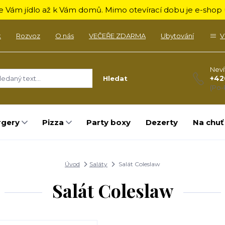
 Vám jídlo až k Vám domů. Mimo otevírací dobu je e-shop u
k
Rozvoz
O nás
VEČEŘE ZDARMA
Ubytování
V
Neví
+42
Hledat
(Po-
rgery
Pizza
Party boxy
Dezerty
Na chuť
Úvod
Saláty
Salát Coleslaw
Salát Coleslaw