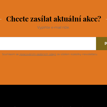
Chcete zasílat aktuální akce?
Vyplňte e-mail níže.
P
Souhlasím se
zpracováním osobních údajů
za účelem rozesílky newsletteru.