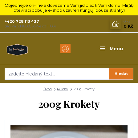
Objednejte on-line a dovezeme Vám jídlo až k Vám domů. Mimo
otevírací dobu je e-shop uzavřen (fungují pouze stránky)
+420 728 113 437
0
ks
0 Kč
(Po-Pá od 16:00, So-Ne od 11:00)
Menu
Hledat
Úvod
Přílohy
200g Krokety
200g Krokety