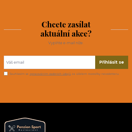
Chcete zasílat
aktuální akce?
Vyplňte e-mail níže.
Přihlásit se
Souhlasím se
zpracováním osobních údajů
za účelem rozesílky newsletteru.