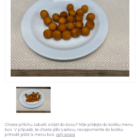
Chcete přílohu zabalit zvlášť do boxu? Níže přidejte do košíku menu
box. V případě, že chcete jídlo s sebou, nezapomeňte do košíku
přihodit ještě 1x menu box.
celý popis