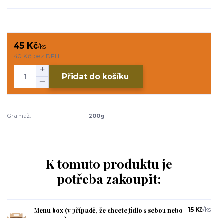
45 Kč
/
ks
40 Kč
bez DPH
Přidat do košíku
Gramáž:
200g
K tomuto produktu je
potřeba zakoupit:
Menu box (v případě, že chcete jídlo s sebou nebo
15 Kč
/
ks