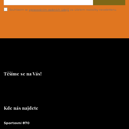
Souhlasím se
zpracováním osobních údajů
za účelem rozesílky newsletteru.
Těšíme se na Vás!
Těšíme se na Vás!
Kde nás najdete
Sportovní 870