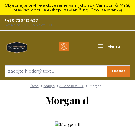
Objednejte on-line a dovezeme Vám jídlo až k Vám domů. Mimo
otevírací dobu je e-shop uzavřen (fungují pouze stránky)
+420 728 113 437
(Po-Pá od 16:00, So-Ne od 11:00)
Menu
Hledat
Úvod
Nápoje
Alkoholické 18+
Morgan 1l
Morgan 1l