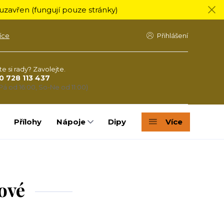
zavřen (fungují pouze stránky)
íce
Přihlášení
te si rady? Zavolejte.
0 728 113 437
Pá od 16:00, So-Ne od 11:00)
Přílohy
Nápoje
Dipy
Více
ové