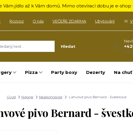
 Vám jídlo až k Vám domů. Mimo otevírací dobu je e-shop u
k
Rozvoz
O nás
VEČEŘE ZDARMA
Ubytování
V
Neví
+42
Hledat
(Po-
rgery
Pizza
Party boxy
Dezerty
Na chuť
Úvod
Nápoje
Nealkoholické
Lahvové pivo Bernard - švestkové
hvové pivo Bernard - švestk