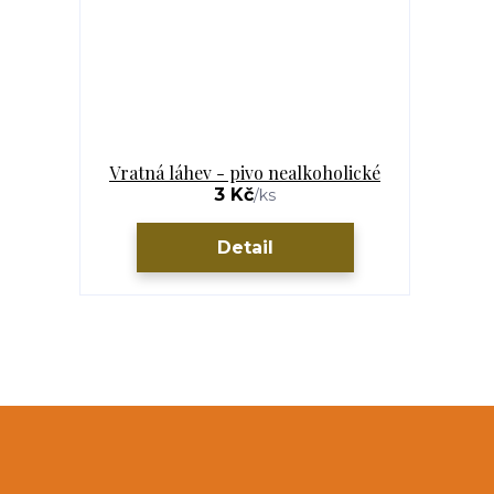
Vratná láhev - pivo nealkoholické
3 Kč
/
ks
Detail