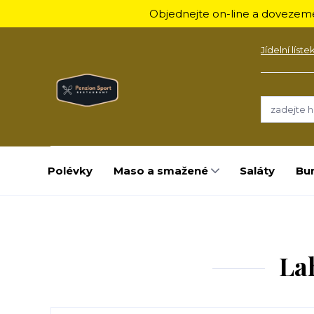
Objednejte on-line a dovezeme
Jídelní líste
Polévky
Maso a smažené
Saláty
Bu
La