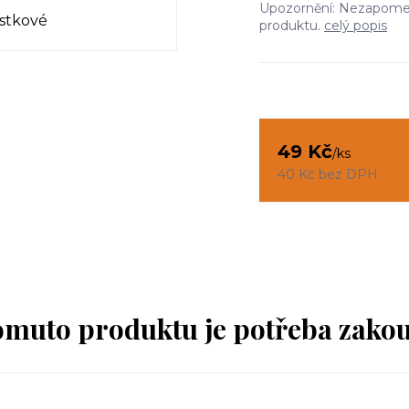
Upozornění: Nezapomeňt
produktu.
celý popis
49 Kč
/
ks
40 Kč
bez DPH
omuto produktu je potřeba zakou