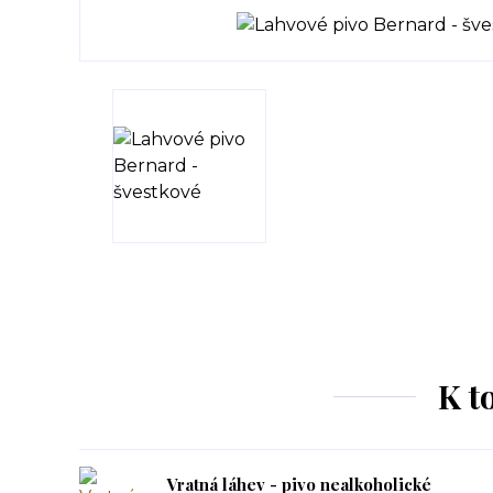
K t
Vratná láhev - pivo nealkoholické