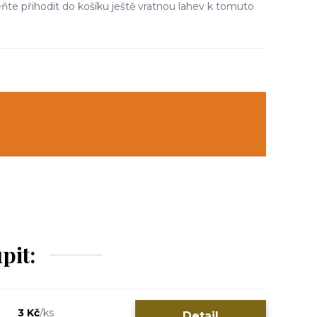
e přihodit do košíku ještě vratnou lahev k tomuto
pit:
3 Kč
/
ks
Detail