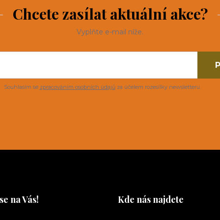
Chcete zasílat aktuální akce?
Vyplňte e-mail níže.
P
Souhlasím se
zpracováním osobních údajů
za účelem rozesílky newsletteru.
se na Vás!
Kde nás najdete