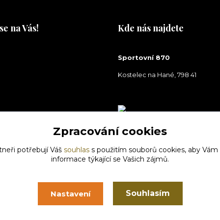
se na Vás!
Kde nás najdete
na Vás!
Sportovní 870
Kostelec na Hané, 798 41
Zpracování cookies
tneři potřebují Váš
souhlas
s použitím souborů cookies, aby Vám
informace týkající se Vašich zájmů.
Souhlasím
Nastavení
Vytvořeno na
Eshop-rychle.cz