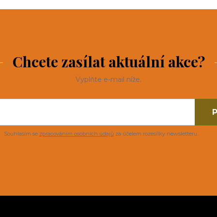
Chcete zasílat aktuální akce?
Vyplňte e-mail níže.
P
Souhlasím se
zpracováním osobních údajů
za účelem rozesílky newsletteru.