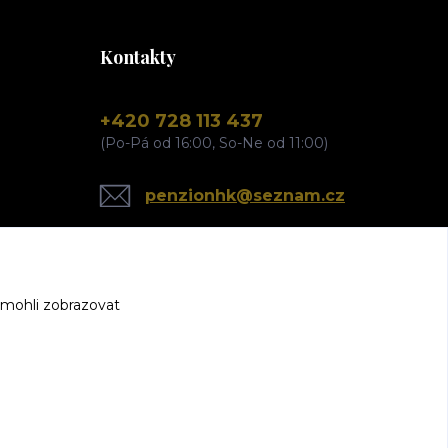
Kontakty
+420 728 113 437
(Po-Pá od 16:00, So-Ne od 11:00)
penzionhk@seznam.cz
 mohli zobrazovat