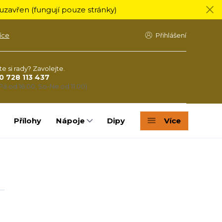
zavřen (fungují pouze stránky)
íce
Přihlášení
te si rady? Zavolejte.
0 728 113 437
Pá od 16:00, So-Ne od 11:00)
Přílohy
Nápoje
Dipy
Více