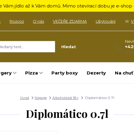
 Vám jídlo až k Vám domů. Mimo otevírací dobu je e-shop u
k
Rozvoz
O nás
VEČEŘE ZDARMA
Ubytování
V
Neví
+42
Hledat
(Po-
rgery
Pizza
Party boxy
Dezerty
Na chuť
Úvod
Nápoje
Alkoholické 18+
Diplomático 0.7l
Diplomático 0.7l