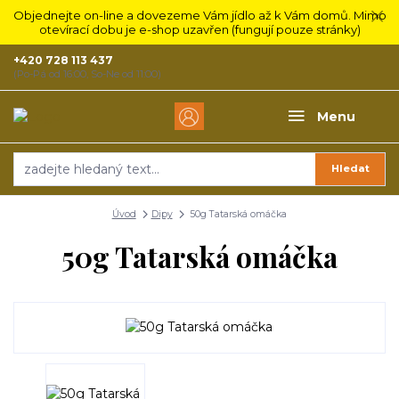
Objednejte on-line a dovezeme Vám jídlo až k Vám domů. Mimo
otevírací dobu je e-shop uzavřen (fungují pouze stránky)
+420 728 113 437
(Po-Pá od 16:00, So-Ne od 11:00)
Menu
Hledat
Úvod
Dipy
50g Tatarská omáčka
50g Tatarská omáčka