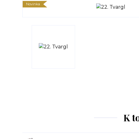
Novinka
K t