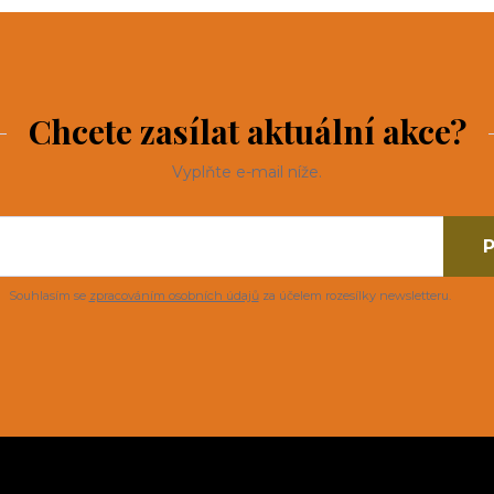
Chcete zasílat aktuální akce?
Vyplňte e-mail níže.
P
Souhlasím se
zpracováním osobních údajů
za účelem rozesílky newsletteru.