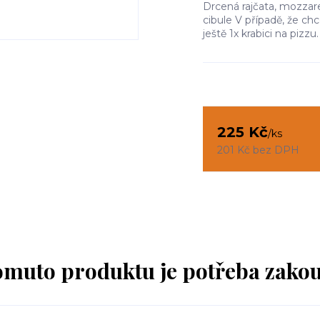
Drcená rajčata, mozzare
cibule V případě, že ch
ještě 1x krabici na pizzu
225 Kč
/
ks
201 Kč
bez DPH
omuto produktu je potřeba zakou