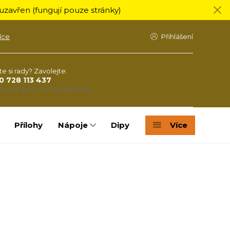
zavřen (fungují pouze stránky)
íce
Přihlášení
te si rady? Zavolejte.
0 728 113 437
Pá od 16:00, So-Ne od 11:00)
Přílohy
Nápoje
Dipy
Více