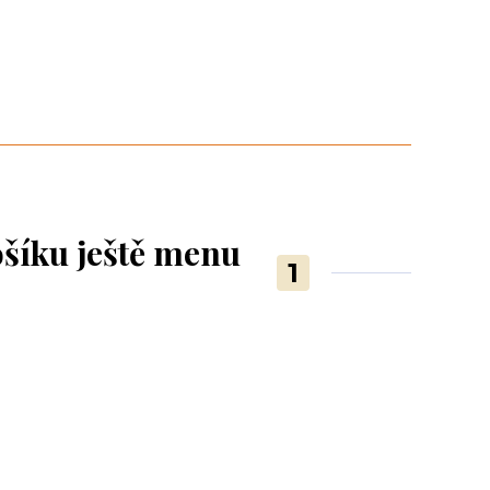
ošíku ještě menu
1