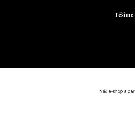
Těšíme 
Těšíme se 
Náš e-shop a par