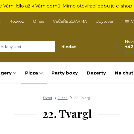
 Vám jídlo až k Vám domů. Mimo otevírací dobu je e-shop u
k
Rozvoz
O nás
VEČEŘE ZDARMA
Ubytování
V
Neví
+42
Hledat
(Po-
rgery
Pizza
Party boxy
Dezerty
Na chuť
Úvod
Pizza
22. Tvargl
22. Tvargl