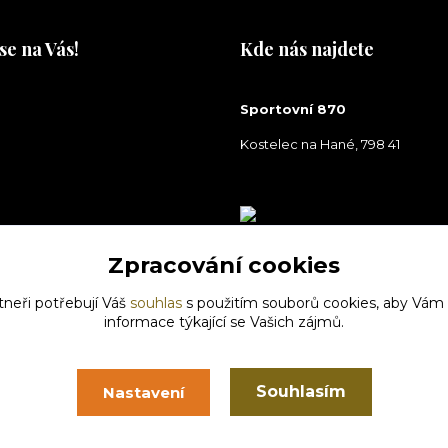
se na Vás!
Kde nás najdete
na Vás!
Sportovní 870
Kostelec na Hané, 798 41
Zpracování cookies
tneři potřebují Váš
souhlas
s použitím souborů cookies, aby Vám
informace týkající se Vašich zájmů.
Souhlasím
Nastavení
Vytvořeno na
Eshop-rychle.cz