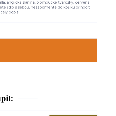
lla, anglická slanina, olomoucké tvarůžky, červená
cete jídlo s sebou, nezapomeňte do košíku přihodit
.
celý popis
pit: