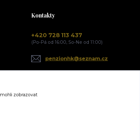
Kontakty
+420 728 113 437
(Po-Pá od 16:00, So-Ne od 11:00)
penzionhk@seznam.cz
 mohli zobrazovat