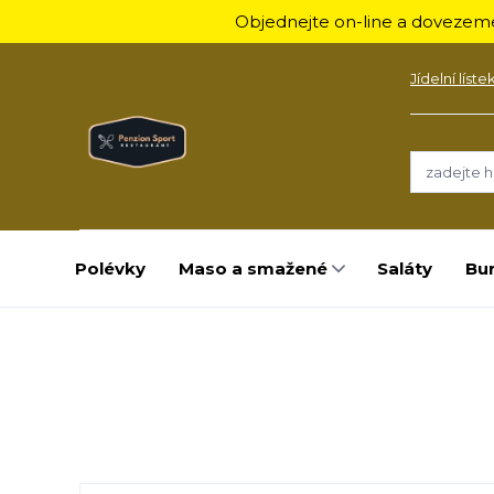
Objednejte on-line a dovezeme
Jídelní líste
Polévky
Maso a smažené
Saláty
Bu