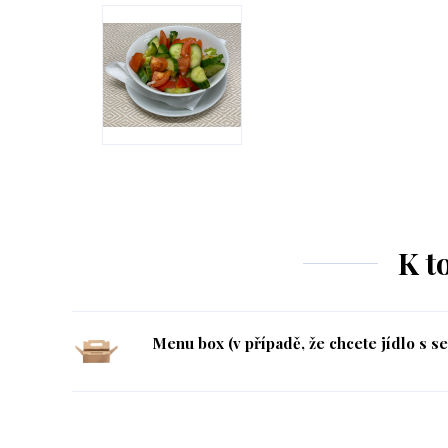
K t
Menu box (v případě, že chcete jídlo s s