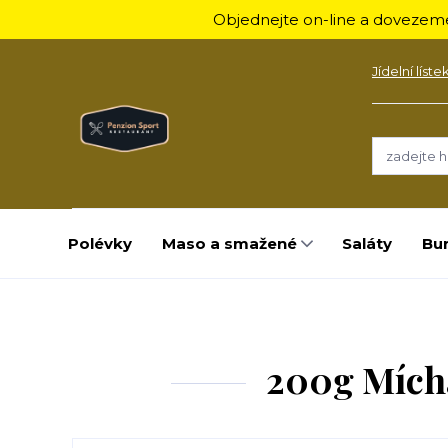
Objednejte on-line a dovezeme
Jídelní líste
Polévky
Maso a smažené
Saláty
Bu
200g Mícha