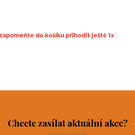
ezapomeňte do košíku přihodit ještě 1x
Chcete zasílat aktuální akce?
Vyplňte e-mail níže.