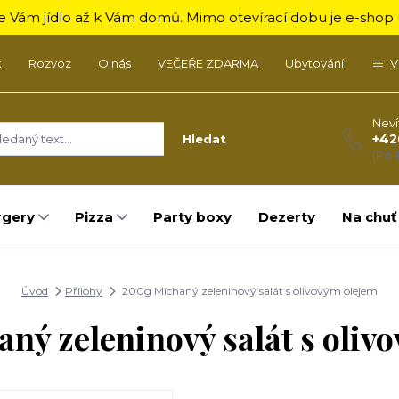
 Vám jídlo až k Vám domů. Mimo otevírací dobu je e-shop u
k
Rozvoz
O nás
VEČEŘE ZDARMA
Ubytování
V
Neví
+42
Hledat
(Po-
rgery
Pizza
Party boxy
Dezerty
Na chuť
Úvod
Přílohy
200g Míchaný zeleninový salát s olivovým olejem
ný zeleninový salát s oliv