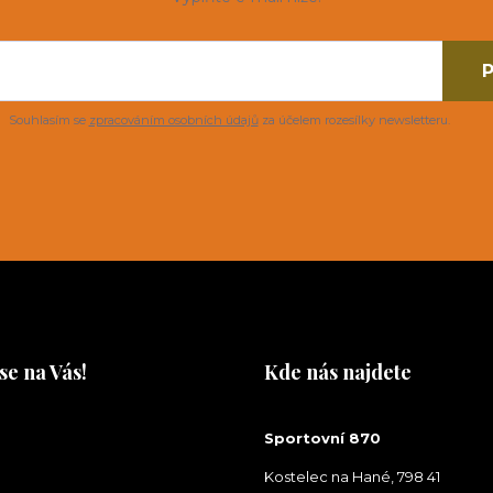
P
Souhlasím se
zpracováním osobních údajů
za účelem rozesílky newsletteru.
se na Vás!
Kde nás najdete
na Vás!
Sportovní 870
Kostelec na Hané, 798 41