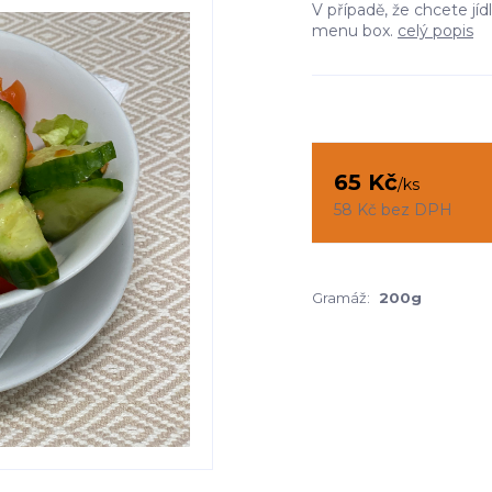
V případě, že chcete jí
menu box.
celý popis
65 Kč
/
ks
58 Kč
bez DPH
Gramáž:
200g