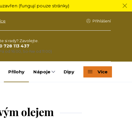
zavřen (fungují pouze stránky)
íce
Přihlášení
te si rady? Zavolejte.
0 728 113 437
Pá od 16:00, So-Ne od 11:00)
Přílohy
Nápoje
Dipy
Více
ovým olejem