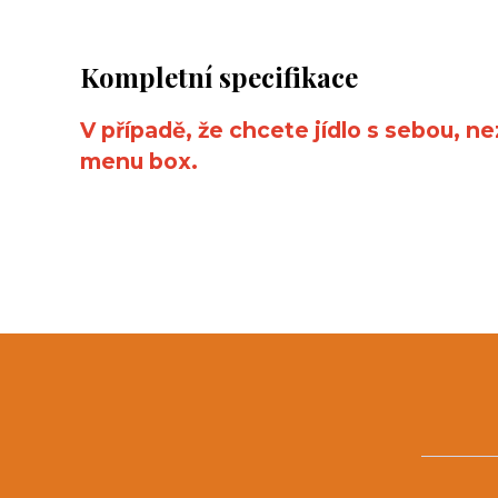
Kompletní specifikace
V případě, že chcete jídlo s sebou, n
menu box.