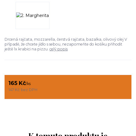
Drcená rajčata, mozzarella, čerstvá rajčata, bazalka, olivový olej V
případě, že chcete jídlo s sebou, nezapomeňte do košíku přihodit
ještě 1x krabici na pizzu.
celý popis
165 Kč
/
ks
147 Kč
bez DPH
K tomuto produktu je