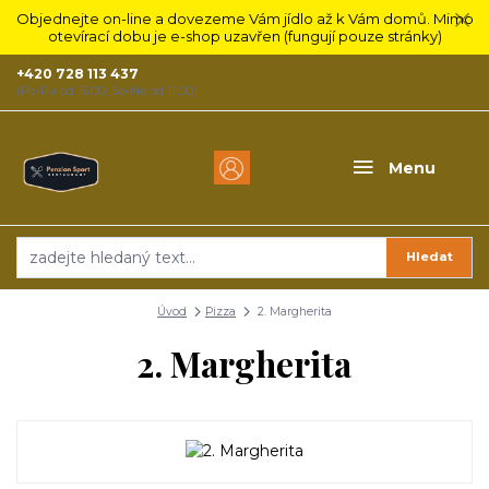
Objednejte on-line a dovezeme Vám jídlo až k Vám domů. Mimo
otevírací dobu je e-shop uzavřen (fungují pouze stránky)
+420 728 113 437
(Po-Pá od 16:00, So-Ne od 11:00)
Menu
Hledat
Úvod
Pizza
2. Margherita
2. Margherita