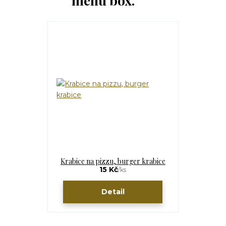
menu box.
Krabice na pizzu, burger krabice
15 Kč
/
ks
Detail