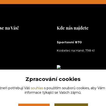
se na Vás!
Kde nás najdete
na Vás!
Sportovní 870
Kostelec na Hané, 798 41
Zpracování cookies
tneři potřebují Váš
souhlas
s použitím souborů cookies, aby Vám
informace týkající se Vašich zájmů.