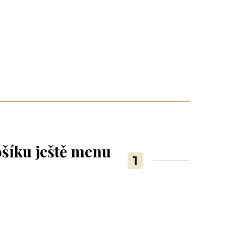
ošíku ještě menu
1