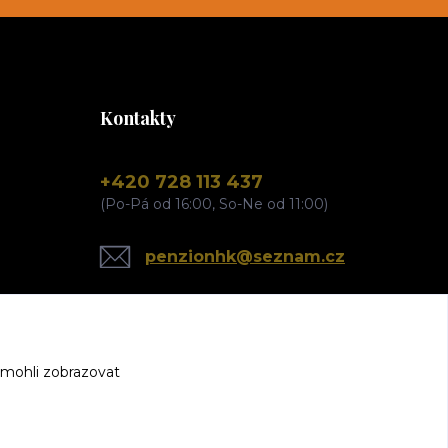
Kontakty
+420 728 113 437
(Po-Pá od 16:00, So-Ne od 11:00)
penzionhk@seznam.cz
 mohli zobrazovat