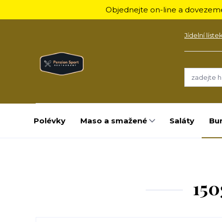
Objednejte on-line a dovezeme
Jídelní líste
Polévky
Maso a smažené
Saláty
Bu
150