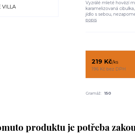
Vyzrálé mleté hovězí ma
karamelizovaná cibulka
jídlo s sebou, nezapome
popis
219 Kč
/
ks
196 Kč
bez DPH
Gramáž:
150
omuto produktu je potřeba zakou