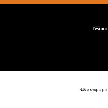
Těšíme 
Těšíme se 
Náš e-shop a par