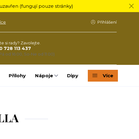
zavřen (fungují pouze stránky)
íce
Přihlášení
te si rady? Zavolejte.
0 728 113 437
Pá od 16:00, So-Ne od 11:00)
Přílohy
Nápoje
Dipy
Více
ILLA