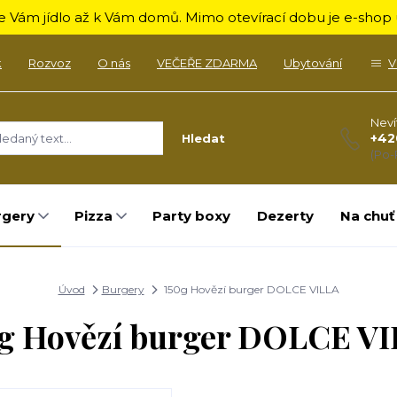
 Vám jídlo až k Vám domů. Mimo otevírací dobu je e-shop u
k
Rozvoz
O nás
VEČEŘE ZDARMA
Ubytování
V
Neví
+42
Hledat
(Po-
rgery
Pizza
Party boxy
Dezerty
Na chuť
Úvod
Burgery
150g Hovězí burger DOLCE VILLA
g Hovězí burger DOLCE V