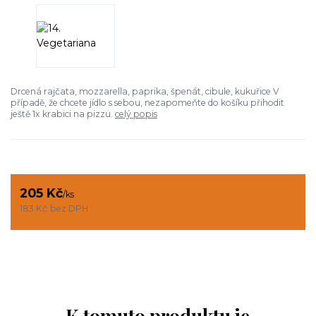
Drcená rajčata, mozzarella, paprika, špenát, cibule, kukuřice V
případě, že chcete jídlo s sebou, nezapomeňte do košíku přihodit
ještě 1x krabici na pizzu.
celý popis
205 Kč
/
ks
183 Kč
bez DPH
K tomuto produktu je