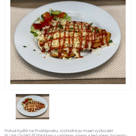
Pokud bydlíš na Prostějovsku, rozhodně jsi musel vyzkoušet
PLUMLOVSKÝ ŘÍZEK!Maso s vajíčkem, sýrem a kečupem.Ani tento