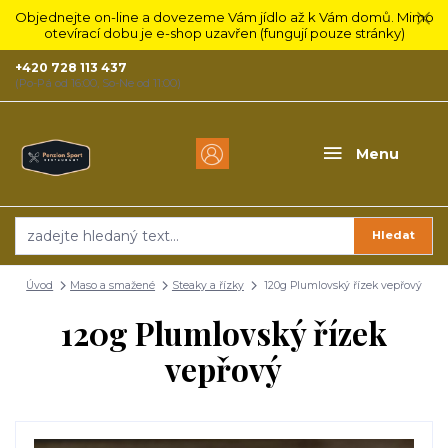
Objednejte on-line a dovezeme Vám jídlo až k Vám domů. Mimo
otevírací dobu je e-shop uzavřen (fungují pouze stránky)
+420 728 113 437
(Po-Pá od 16:00, So-Ne od 11:00)
Menu
Hledat
Úvod
Maso a smažené
Steaky a řízky
120g Plumlovský řízek vepřový
120g Plumlovský řízek
vepřový