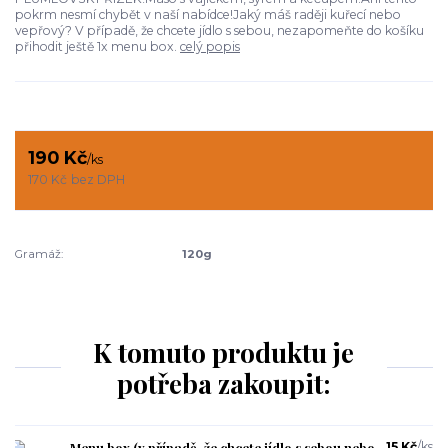
pokrm nesmí chybět v naší nabídce!Jaký máš raději kuřecí nebo
vepřový? V případě, že chcete jídlo s sebou, nezapomeňte do košíku
přihodit ještě 1x menu box.
celý popis
190 Kč
/
ks
170 Kč
bez DPH
Gramáž:
120g
K tomuto produktu je
potřeba zakoupit:
Menu box (v případě, že chcete jídlo s sebou nebo
15 Kč
/
ks