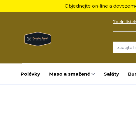
Objednejte on-line a dovezeme
Jídelní líste
Polévky
Maso a smažené
Saláty
Bu