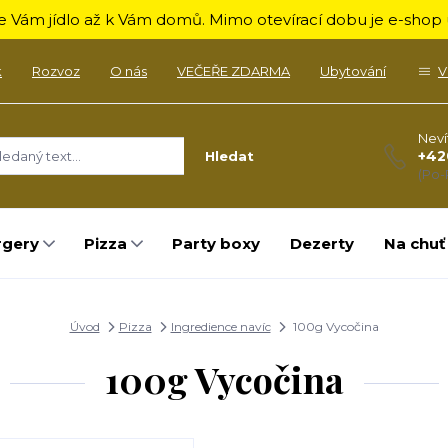
 Vám jídlo až k Vám domů. Mimo otevírací dobu je e-shop u
k
Rozvoz
O nás
VEČEŘE ZDARMA
Ubytování
V
Neví
+42
Hledat
(Po-
rgery
Pizza
Party boxy
Dezerty
Na chuť
Úvod
Pizza
Ingredience navíc
100g Vycočina
100g Vycočina