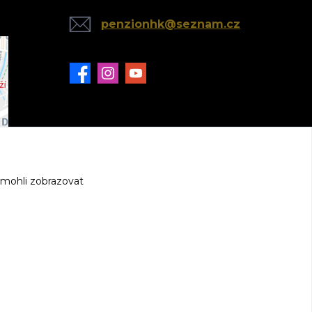
penzionhk@seznam.cz
 mohli zobrazovat