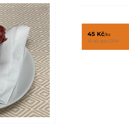
45 Kč
/
ks
40 Kč
bez DPH