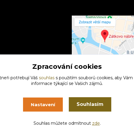
Zpracování cookies
tneři potřebují Váš
souhlas
s použitím souborů cookies, aby Vám
informace týkající se Vašich zájmů.
Souhlasím
Nastavení
Vytvořeno na
Eshop-rychle.cz
Souhlas můžete odmítnout
zde
.