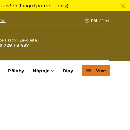
zavřen (fungují pouze stránky)
íce
Přihlášení
te si rady? Zavolejte.
0 728 113 437
Pá od 16:00, So-Ne od 11:00)
Přílohy
Nápoje
Dipy
Více