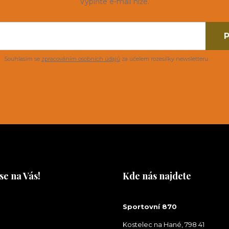
Vyplňte e-mail níže.
P
Souhlasím se
zpracováním osobních údajů
za účelem rozesílky newsletteru.
se na Vás!
Kde nás najdete
na Vás!
Sportovní 870
Kostelec na Hané, 798 41