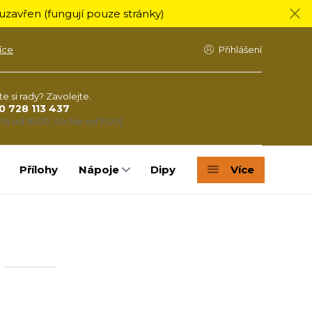
zavřen (fungují pouze stránky)
íce
Přihlášení
te si rady? Zavolejte.
0 728 113 437
Pá od 16:00, So-Ne od 11:00)
Přílohy
Nápoje
Dipy
Více