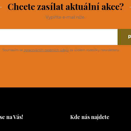
Chcete zasílat aktuální akce?
Vyplňte e-mail níže.
P
Souhlasím se
zpracováním osobních údajů
za účelem rozesílky newsletteru.
se na Vás!
Kde nás najdete