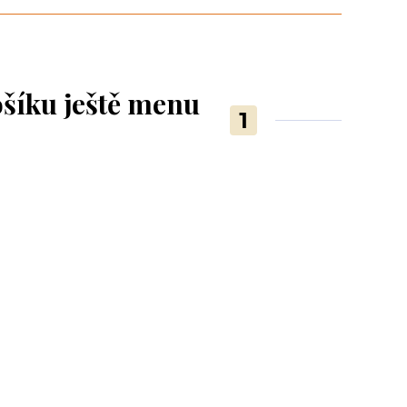
ošíku ještě menu
1