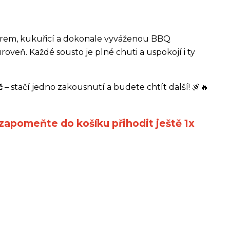
rem, kukuřicí a dokonale vyváženou BBQ
oveň. Každé sousto je plné chuti a uspokojí i ty
č
– stačí jedno zakousnutí a budete chtít další! 🍖🔥
ezapomeňte do košíku přihodit ještě 1x