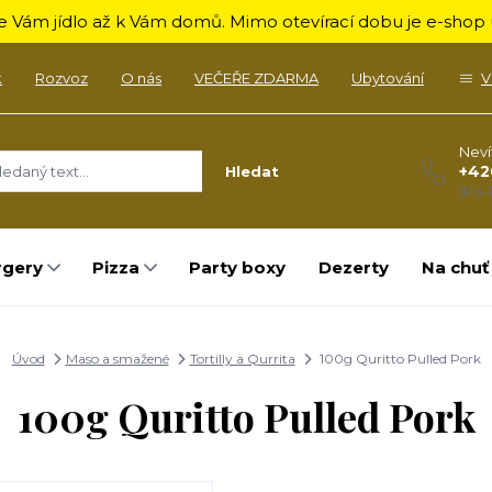
 Vám jídlo až k Vám domů. Mimo otevírací dobu je e-shop u
k
Rozvoz
O nás
VEČEŘE ZDARMA
Ubytování
V
Neví
+42
Hledat
(Po-
rgery
Pizza
Party boxy
Dezerty
Na chuť
Úvod
Maso a smažené
Tortilly a Qurrita
100g Quritto Pulled Pork
100g Quritto Pulled Pork