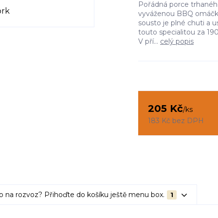
Pořádná porce trhanéh
vyváženou BBQ omáčkou
sousto je plné chuti a 
touto specialitou za 190
V pří...
celý popis
205 Kč
/
ks
183 Kč
bez DPH
o na rozvoz? Přihoďte do košíku ještě menu box.
1