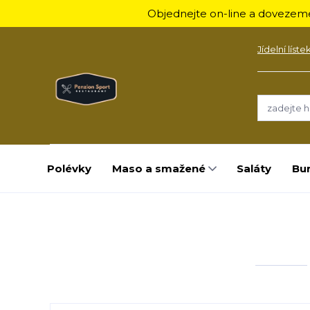
Objednejte on-line a dovezeme
Jídelní líste
Polévky
Maso a smažené
Saláty
Bu