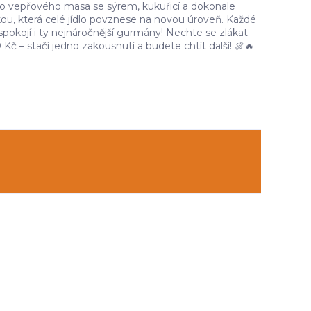
o vepřového masa se sýrem, kukuřicí a dokonale
, která celé jídlo povznese na novou úroveň. Každé
uspokojí i ty nejnáročnější gurmány! Nechte se zlákat
 Kč – stačí jedno zakousnutí a budete chtít další! 🍖🔥