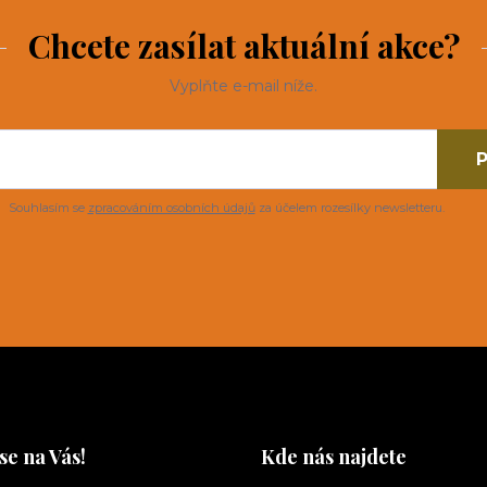
Chcete zasílat aktuální akce?
Vyplňte e-mail níže.
P
Souhlasím se
zpracováním osobních údajů
za účelem rozesílky newsletteru.
se na Vás!
Kde nás najdete