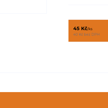
45 Kč
/
ks
40 Kč
bez DPH