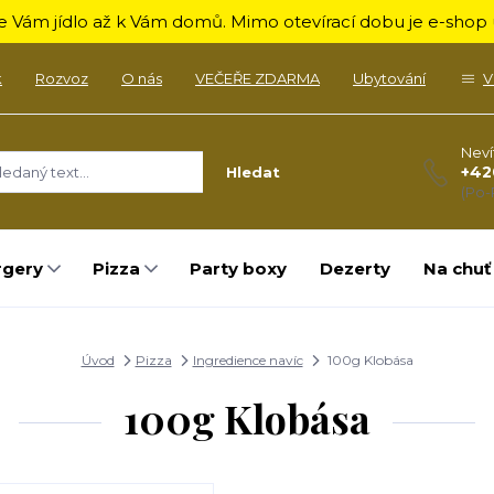
 Vám jídlo až k Vám domů. Mimo otevírací dobu je e-shop u
k
Rozvoz
O nás
VEČEŘE ZDARMA
Ubytování
V
Neví
+42
Hledat
(Po-
rgery
Pizza
Party boxy
Dezerty
Na chuť
Úvod
Pizza
Ingredience navíc
100g Klobása
100g Klobása