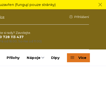
zavřen (fungují pouze stránky)
íce
Přihlášení
te si rady? Zavolejte.
0 728 113 437
Pá od 16:00, So-Ne od 11:00)
Přílohy
Nápoje
Dipy
Více