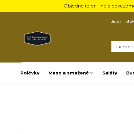
Objednejte on-line a dovezeme
Jídelní líste
Polévky
Maso a smažené
Saláty
Bu